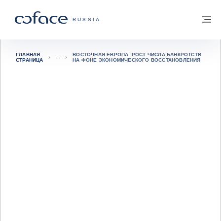
Вернуться к содержимому
Вернуться на главную страницу
М
COFACE FOR TRADE — ГЛАВНАЯ СТРА
RUSSIA
ГЛАВНАЯ
ВОСТОЧНАЯ ЕВРОПА: РОСТ ЧИСЛА БАНКРОТСТВ
СТРАНИЦА
НА ФОНЕ ЭКОНОМИЧЕСКОГО ВОССТАНОВЛЕНИЯ