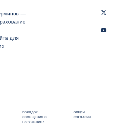
Twitter
- Coface
ерминов —
трахование
Youtube
- Coface
йта для
их
ПОРЯДОК
ОПЦИИ
Х
СООБЩЕНИЯ О
СОГЛАСИЯ
НАРУШЕНИЯХ