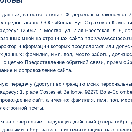
ЖАЛОБЫ
 данных, в соответствии с Федеральным законом от 2
х» предоставляю ООО «Кофас Рус Страховая Компани
дресу: 125047, г. Москва, ул. 2-ая Брестская, д. 8, с
занных мной на страницах сайта http://www.coface.ru
арактер информации которых предполагает или допуск
 данных: фамилия, имя, пол, место работы, должнос
ы, с целью Предоставление обратной связи, прием об
вание и сопровождение сайта.
чную передачу (доступ) во Францию моих персональны
дресу: 1, place Costes et Bellonte, 92270 Bois-Colomb
ровождение сайт, а именно: фамилия, имя, пол, мест
лектронной почты.
ся на совершение следующих действий (операций) с
 данными: сбор, запись, систематизацию, накопление