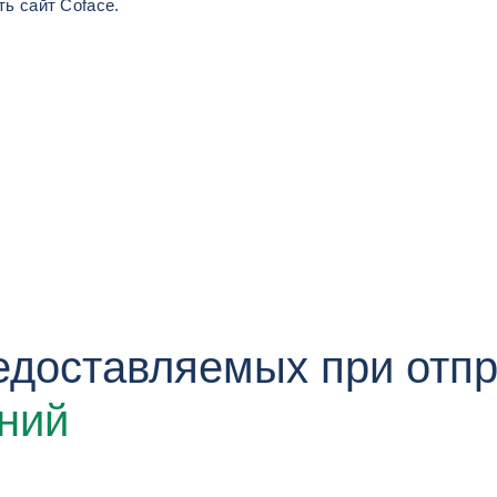
ь сайт Coface.
редоставляемых при отп
ний