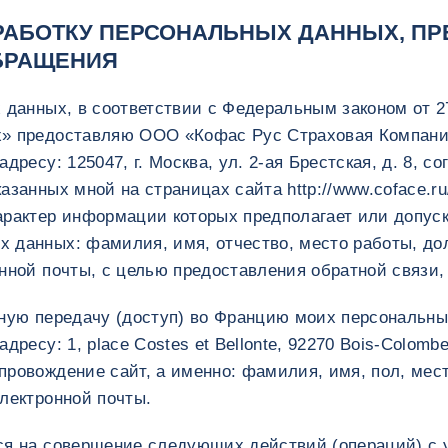
РАБОТКУ ПЕРСОНАЛЬНЫХ ДАННЫХ, П
БРАЩЕНИЯ
 данных, в соответствии с Федеральным законом от 2
х» предоставляю ООО «Кофас Рус Страховая Компани
дресу: 125047, г. Москва, ул. 2-ая Брестская, д. 8, с
занных мной на страницах сайта http://www.coface.ru
арактер информации которых предполагает или допуск
 данных: фамилия, имя, отчество, место работы, до
нной почты, с целью предоставления обратной связи
чную передачу (доступ) во Францию моих персональны
дресу: 1, place Costes et Bellonte, 92270 Bois-Colomb
ровождение сайт, а именно: фамилия, имя, пол, мест
лектронной почты.
ся на совершение следующих действий (операций) с