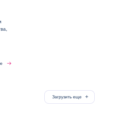
м
ва,
е
Загрузить еще