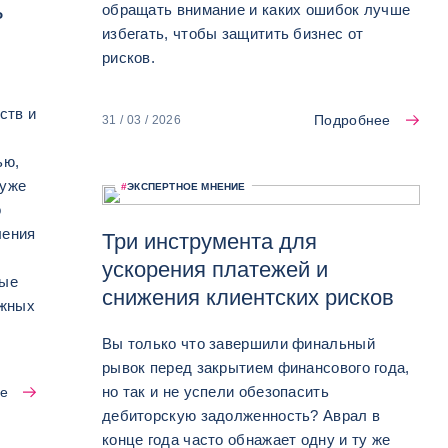
ь
обращать внимание и каких ошибок лучше
избегать, чтобы защитить бизнес от
рисков.
ств и
Подробнее
31 / 03 / 2026
ью,
 уже
#
ЭКСПЕРТНОЕ МНЕНИЕ
о
ления
Три инструмента для
ускорения платежей и
ные
снижения клиентских рисков
ежных
Вы только что завершили финальный
рывок перед закрытием финансового года,
но так и не успели обезопасить
е
дебиторскую задолженность? Аврал в
конце года часто обнажает одну и ту же