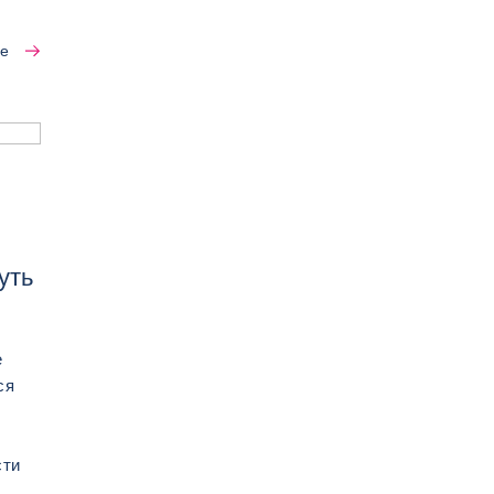
е
уть
е
ся
сти