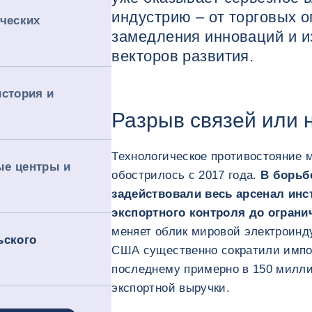
индустрию – от торговых о
ических
замедления инноваций и 
векторов развития.
история и
Разрыв связей или 
Технологическое противостояние 
ые центры и
обострилось с 2017 года.
В борьб
задействовали весь арсенал инс
экспортного контроля до ограни
меняет облик мировой электроинду
ьского
США существенно сократили импор
последнему примерно в 150 милл
экспортной выручки.