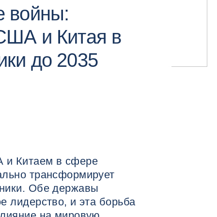
е войны:
США и Китая в
ики до 2035
 и Китаем в сфере
ально трансформирует
ники. Обе державы
е лидерство, и эта борьба
влияние на мировую