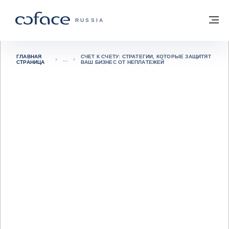
Вернуться к содержимому
Вернуться на главную страницу
М
COFACE FOR TRADE — ГЛАВНАЯ СТРА
RUSSIA
ГЛАВНАЯ
СЧЕТ К СЧЕТУ: СТРАТЕГИИ, КОТОРЫЕ ЗАЩИТЯТ
СТРАНИЦА
ВАШ БИЗНЕС ОТ НЕПЛАТЕЖЕЙ