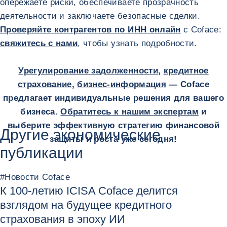
опережаете риски, обеспечиваете прозрачность
деятельности и заключаете безопасные сделки.
Проверяйте контрагентов по ИНН онлайн
с Coface:
свяжитесь с нами
, чтобы узнать подробности.
Урегулирование задолженности
,
кредитное
страхование
,
бизнес-информация
— Coface
предлагает индивидуальные решения для вашего
бизнеса.
Обратитесь к нашим экспертам
и
выберите эффективную стратегию финансовой
Другие экономические
защиты и роста уже сегодня!
публикации
#
Новости Coface
К 100-летию ICISA Coface делится
взглядом на будущее кредитного
страхования в эпоху ИИ