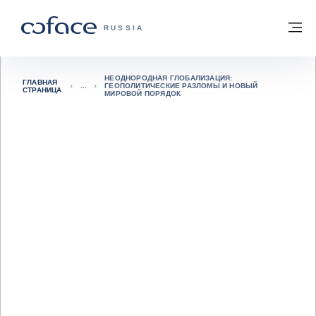
Вернуться к содержимому
Вернуться на главную страницу
М
COFACE FOR TRADE — ГЛАВНАЯ СТРА
RUSSIA
НЕОДНОРОДНАЯ ГЛОБАЛИЗАЦИЯ:
ГЛАВНАЯ
ГЕОПОЛИТИЧЕСКИЕ РАЗЛОМЫ И НОВЫЙ
СТРАНИЦА
МИРОВОЙ ПОРЯДОК