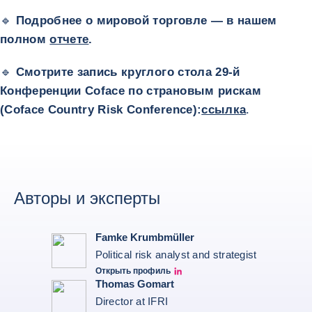
🔹
Подробнее о мировой торговле — в нашем
полном
отчете
.
🔹
Смотрите запись круглого стола 29-й
Конференции Coface по страновым рискам
(Coface Country Risk Conference):
ссылка
.
Авторы и эксперты
Famke Krumbmüller
Political risk analyst and strategist
Открыть профиль
Famke Krumbmüller Linkedin
Thomas Gomart
Director at IFRI