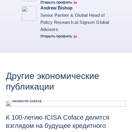
Открыть профиль
Thomas Gomart Linkedin
Andrew Bishop
Senior Partner & Global Head of
Policy Research at Signum Global
Advisors
Открыть профиль
Andrew Bishop Linkedin
Другие экономические
публикации
#
НОВОСТИ COFACE
К 100-летию ICISA Coface делится
взглядом на будущее кредитного