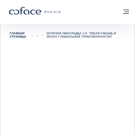
Вернуться к содержимому
Вернуться на главную страницу
М
COFACE FOR TRADE — ГЛАВНАЯ СТРА
RUSSIA
ГЛАВНАЯ
ЗОЛОТАЯ ЛИХОРАДКА 2.0: ТИХАЯ ГАВАНЬ В
СТРАНИЦА
ЭПОХУ ГЛОБАЛЬНОЙ ТУРБУЛЕНТНОСТИ?