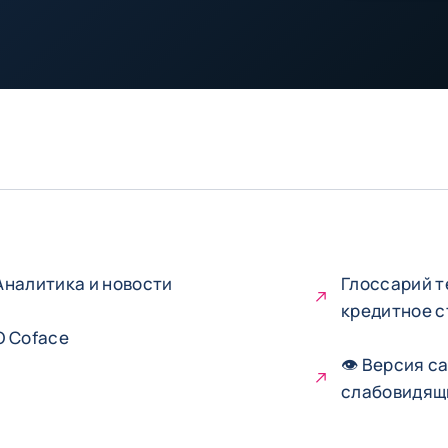
Аналитика и новости
Глоссарий т
кредитное 
О Coface
👁 Версия с
слабовидящ