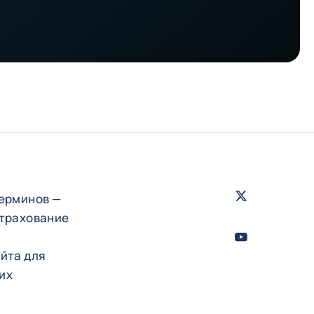
Twitter
- Coface
ерминов —
страхование
Youtube
- Coface
айта для
их