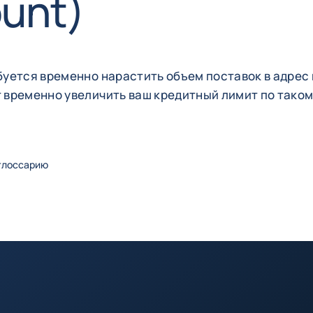
unt)
буется временно нарастить объем поставок в адрес
 временно увеличить ваш кредитный лимит по тако
 глоссарию