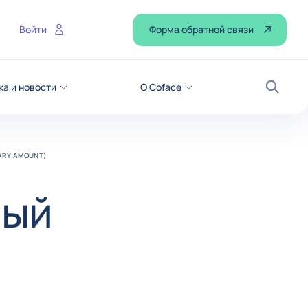
Форма обратной связи
Войти
ка и новости
О Coface
Поиск
ARY AMOUNT)
ный