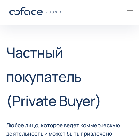
Вернуться к содержимому
Вернуться на главную страницу
М
COFACE FOR TRADE — ГЛАВНАЯ СТРАН
RUSSIA
Частный
покупатель
(Private Buyer)
Любое лицо, которое ведет коммерческую
деятельность и может быть привлечено