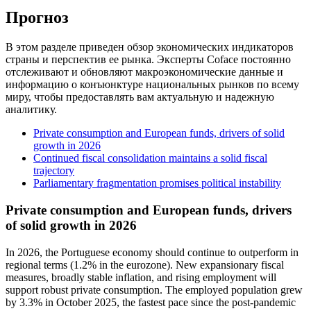
Прогноз
В этом разделе приведен обзор экономических индикаторов
страны и перспектив ее рынка. Эксперты Coface постоянно
отслеживают и обновляют макроэкономические данные и
информацию о конъюнктуре национальных рынков по всему
миру, чтобы предоставлять вам актуальную и надежную
аналитику.
Private consumption and European funds, drivers of solid
growth in 2026
Continued fiscal consolidation maintains a solid fiscal
trajectory
Parliamentary fragmentation promises political instability
Private consumption and European funds, drivers
of solid growth in 2026
In 2026, the Portuguese economy should continue to outperform in
regional terms (1.2% in the eurozone). New expansionary fiscal
measures, broadly stable inflation, and rising employment will
support robust private consumption. The employed population grew
by 3.3% in October 2025, the fastest pace since the post-pandemic