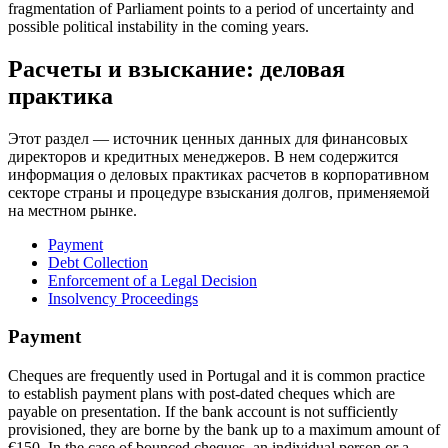
fragmentation of Parliament points to a period of uncertainty and
possible political instability in the coming years.
Расчеты и взыскание: деловая
практика
Этот раздел — источник ценных данных для финансовых
директоров и кредитных менеджеров. В нем содержится
информация о деловых практиках расчетов в корпоративном
секторе страны и процедуре взыскания долгов, применяемой
на местном рынке.
Payment
Debt Collection
Enforcement of a Legal Decision
Insolvency Proceedings
Payment
Cheques are frequently used in Portugal and it is common practice
to establish payment plans with post-dated cheques which are
payable on presentation. If the bank account is not sufficiently
provisioned, they are borne by the bank up to a maximum amount of
€150. In the case of bounced cheques, an individual person or a