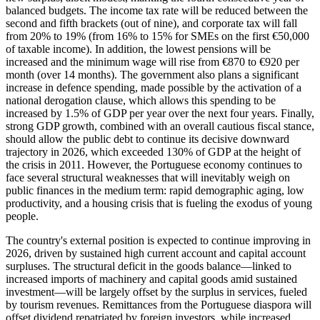
balanced budgets. The income tax rate will be reduced between the
second and fifth brackets (out of nine), and corporate tax will fall
from 20% to 19% (from 16% to 15% for SMEs on the first €50,000
of taxable income). In addition, the lowest pensions will be
increased and the minimum wage will rise from €870 to €920 per
month (over 14 months). The government also plans a significant
increase in defence spending, made possible by the activation of a
national derogation clause, which allows this spending to be
increased by 1.5% of GDP per year over the next four years. Finally,
strong GDP growth, combined with an overall cautious fiscal stance,
should allow the public debt to continue its decisive downward
trajectory in 2026, which exceeded 130% of GDP at the height of
the crisis in 2011. However, the Portuguese economy continues to
face several structural weaknesses that will inevitably weigh on
public finances in the medium term: rapid demographic aging, low
productivity, and a housing crisis that is fueling the exodus of young
people.
The country's external position is expected to continue improving in
2026, driven by sustained high current account and capital account
surpluses. The structural deficit in the goods balance—linked to
increased imports of machinery and capital goods amid sustained
investment—will be largely offset by the surplus in services, fueled
by tourism revenues. Remittances from the Portuguese diaspora will
offset dividend repatriated by foreign investors, while increased