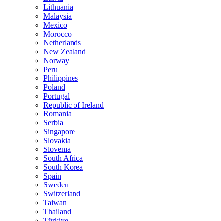
Lithuania
Malaysia
Mexico
Morocco
Netherlands
New Zealand
Norway
Peru
Philippines
Poland
Portugal
Republic of Ireland
Romania
Serbia
Singapore
Slovakia
Slovenia
South Africa
South Korea
Spain
Sweden
Switzerland
Taiwan
Thailand
Türkiye