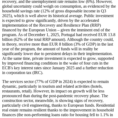
recovery, and the unemployment rate remains low (6%). However,
global uncertainty could weigh on consumption, as evidenced by the
household savings rate (12% of gross disposable income in Q3
2025), which is well above its historical average. Public investment
is expected to grow significantly, driven by the accelerated
implementation of the Recovery and Resilience Plan (RRP)
financed by the European Union – given the imminent end of the
program. As of December 1, 2025, Portugal had received EUR 13.8
billion (62% of the total RRP amount). Although the country could,
in theory, receive more than EUR 8 billion (3% of GDP) in the last
year of the program, the amount of funds will in reality be
significantly lower due to persistent delays in their implementation.
At the same time, private investment is expected to grow, supported
by improved financing conditions in the wake of four cuts in the
ECB's key interest rates since January 2025 and a further reduction
in corporation tax (IRC).
The services sector (77% of GDP in 2024) is expected to remain
dynamic, particularly in tourism and related activities (hotels,
restaurants, retail). However, its impact on growth will be less
pronounced than during the post-pandemic recovery phase. The
construction sector, meanwhile, is showing signs of recovery,
particularly civil engineering, thanks to European funds. Residential
real estate remains resilient thanks to the improvement in household
finances (the non-performing loans ratio for housing fell to 1.1% in