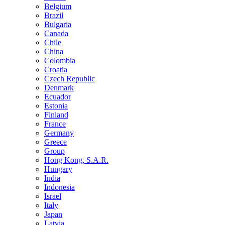
Belgium
Brazil
Bulgaria
Canada
Chile
China
Colombia
Croatia
Czech Republic
Denmark
Ecuador
Estonia
Finland
France
Germany
Greece
Group
Hong Kong, S.A.R.
Hungary
India
Indonesia
Israel
Italy
Japan
Latvia