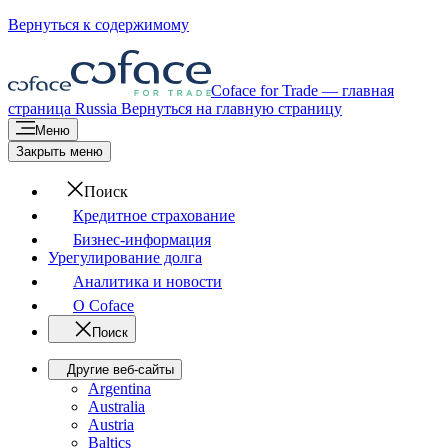
Вернуться к содержимому
Coface for Trade — главная
страница
Russia
Вернуться на главную страницу
Меню
Закрыть меню
Поиск
Кредитное страхование
Бизнес-информация
Урегулирование долга
Аналитика и новости
О Coface
Поиск
Другие веб-сайты
Argentina
Australia
Austria
Baltics