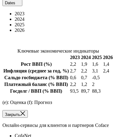
Dates
2023
2024
2025
2026
Ключевые экономические индикаторы
2023
2024
2025
2026
Рост ВВП
(%)
2,2
1,9
1,6
1,4
Инфляция
(среднее за год, %)
2,7
2,2
3,1
2,4
Сальдо госбюджета
(% ВВП)
0,6
0,7
-0,5
Платежный баланс
(% ВВП)
2,2
1,2
2
Госдолг / ВВП
(% ВВП)
93,5
89,7
88,3
(e): Оценка (f): Прогноз
Закрыть
Онлайн-сервисы для клиентов и партнеров Coface
CofaNet