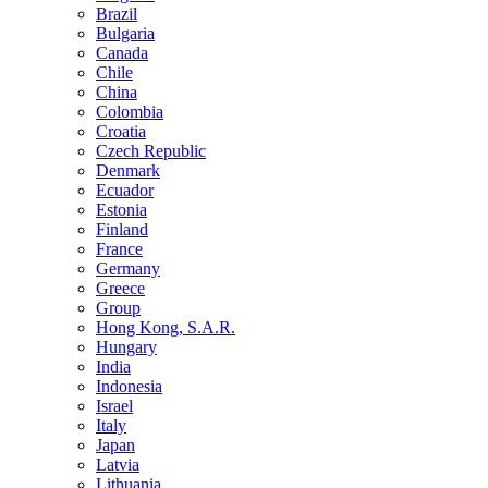
Brazil
Bulgaria
Canada
Chile
China
Colombia
Croatia
Czech Republic
Denmark
Ecuador
Estonia
Finland
France
Germany
Greece
Group
Hong Kong, S.A.R.
Hungary
India
Indonesia
Israel
Italy
Japan
Latvia
Lithuania