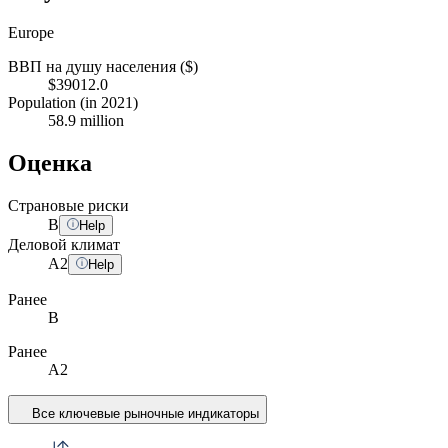
Europe
ВВП на душу населения ($)
$39012.0
Population (in 2021)
58.9 million
Оценка
Страновые риски
B
Help
Деловой климат
A
2
Help
Ранее
B
Ранее
A2
Все ключевые рыночные индикаторы