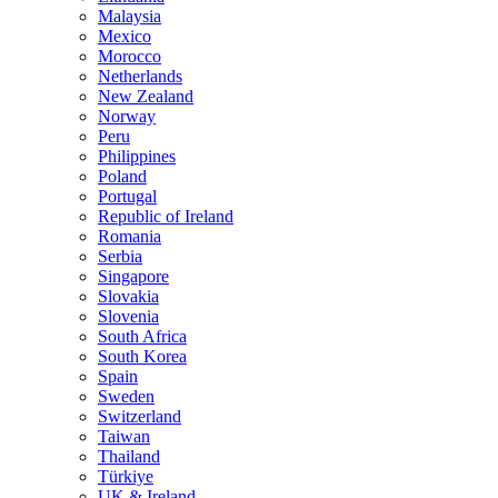
Malaysia
Mexico
Morocco
Netherlands
New Zealand
Norway
Peru
Philippines
Poland
Portugal
Republic of Ireland
Romania
Serbia
Singapore
Slovakia
Slovenia
South Africa
South Korea
Spain
Sweden
Switzerland
Taiwan
Thailand
Türkiye
UK & Ireland