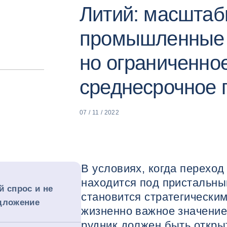
Литий: масшта
промышленные 
но ограниченно
среднесрочное 
07 / 11 / 2022
В условиях, когда переход
находится под пристальны
 спрос и не
становится стратегическ
дложение
жизненно важное значени
рудник должен быть открыт