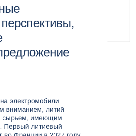
бные
перспективы,
е
предложение
 на электромобили
м вниманием, литий
им сырьем, имеющим
е. Первый литиевый
 во Франции в 2027 году.