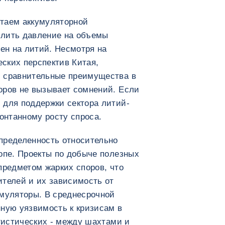
таем аккумуляторной
илить давление на объемы
цен на литий. Несмотря на
ских перспектив Китая,
и сравнительные преимущества в
оров не вызывает сомнений. Если
 для поддержки сектора литий-
понтанному росту спроса.
пределенность относительно
опе. Проекты по добыче полезных
предметом жарких споров, что
ителей и их зависимость от
умуляторы. В среднесрочной
нную уязвимость к кризисам в
огистических - между шахтами и