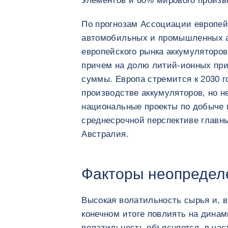
элементов и 60% мирового произв
По прогнозам Ассоциации европей
автомобильных и промышленных ак
европейского рынка аккумуляторов
причем на долю литий-ионных при
суммы. Европа стремится к 2030 г
производстве аккумуляторов, но н
национальные проекты по добыче 
среднесрочной перспективе главн
Австралия.
Факторы неопредел
Высокая волатильность сырья и, в
конечном итоге повлиять на динам
волатильность объясняется, в ча