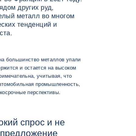
ядом других руд,
белый металл во многом
еских тенденций и
ста.
 на большинство металлов упали
ержится и остается на высоком
римечательна, учитывая, что
 автомобильная промышленность,
косрочные перспективы.
окий спрос и не
 предложение