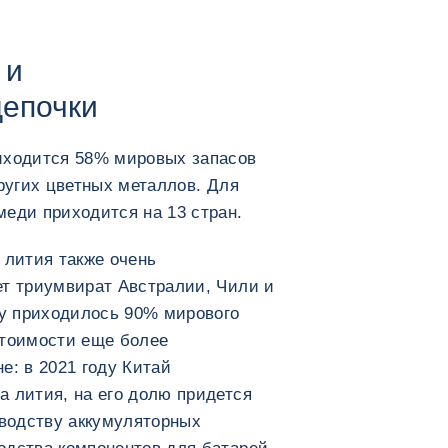
 и
цепочки
иходится 58% мировых запасов
других цветных металлов. Для
меди приходится на 13 стран.
 лития также очень
ет триумвират Австралии, Чили и
ду приходилось 90% мирового
стоимости еще более
е: в 2021 году Китай
а лития, на его долю придется
водству аккумуляторных