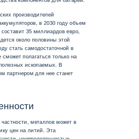
одства компонентов для батарей.
ских производителей
кумуляторов, в 2030 году объем
 составит 35 миллиардов евро,
дется около половины этой
оду стать самодостаточной в
е сможет полагаться только на
полезных ископаемых. В
ым партнером для нее станет
енности
 частности, металлов может в
ику цен на литий. Эта
стности, неопределенностью