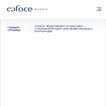
Вернуться к содержимому
Вернуться на главную страницу
М
COFACE FOR TRADE — ГЛАВНАЯ СТРА
RUSSIA
COFACE ПРЕДСТАВЛЯЕТ GLOBALINER —
ГЛАВНАЯ
СТРАХОВОЙ ПРОДУКТ ДЛЯ МЕЖДУНАРОДНЫХ
СТРАНИЦА
КОРПОРАЦИЙ