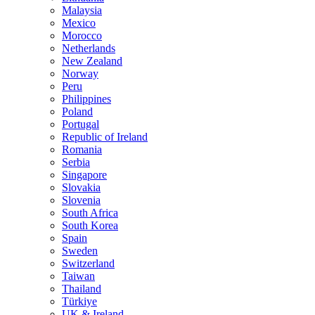
Malaysia
Mexico
Morocco
Netherlands
New Zealand
Norway
Peru
Philippines
Poland
Portugal
Republic of Ireland
Romania
Serbia
Singapore
Slovakia
Slovenia
South Africa
South Korea
Spain
Sweden
Switzerland
Taiwan
Thailand
Türkiye
UK & Ireland