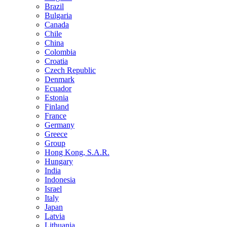
Brazil
Bulgaria
Canada
Chile
China
Colombia
Croatia
Czech Republic
Denmark
Ecuador
Estonia
Finland
France
Germany
Greece
Group
Hong Kong, S.A.R.
Hungary
India
Indonesia
Israel
Italy
Japan
Latvia
Lithuania