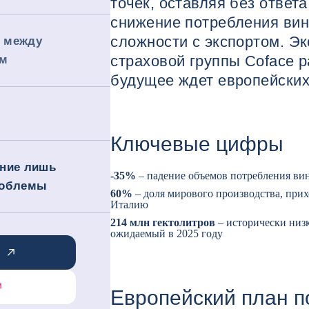
точек, оставляя без ответ
снижение потребления вин
сложности с экспортом. Э
 между
страховой группы Coface р
ом
будущее ждет европейских
Ключевые цифры
ание лишь
-35%
– падение объемов потребления вин
роблемы
60%
– доля мирового производства, при
Италию
214 млн гектолитров
– исторически низ
ожидаемый в 2025 году
Европейский план п