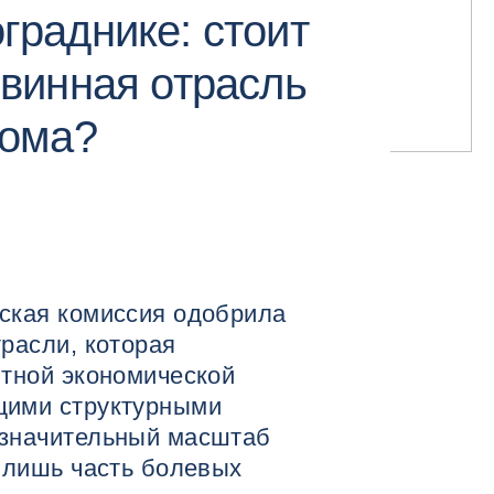
граднике: стоит
 винная отрасль
лома?
ская комиссия одобрила
расли, которая
ятной экономической
щими структурными
 значительный масштаб
т лишь часть болевых