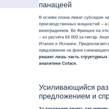
панацеей
В основе плана лежат субсидии н
производственных мощностей – а 
виноградников. Во Франции на эти
– из расчета €4 000 за гектар. А
Италии и Испании. Предполагается
предложение на фоне снижающего
решает лишь часть структурных
аналитики Coface.
Усиливающийся ра
предложением и сп
За последние десять лет миров