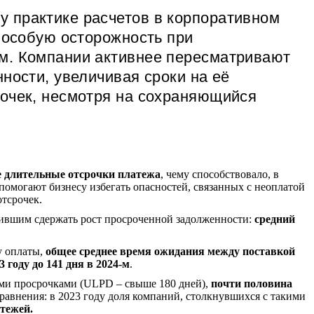
 практике расчетов в корпоративном
ь особую осторожность при
ам. Компании активнее пересматривают
ности, увеличивая сроки на её
рочек, несмотря на сохраняющийся
е длительные отсрочки платежа
, чему способствовало, в
омогают бизнесу избегать опасностей, связанных с неоплатой
отсрочек.
лившим сдержать рост просроченной задолженности:
средний
у оплаты,
общее среднее время ожидания между поставкой
 году до 141 дня в 2024-м
.
ыми просрочками (ULPD – свыше 180 дней),
почти половина
сравнения: в 2023 году доля компаний, столкнувшихся с такими
тежей.