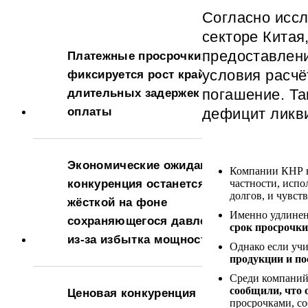
Согласно иссл
секторе Китая
предоставлени
Платежные просрочки:
условия расчё
фиксируется рост крайне
погашение. Та
длительных задержек
оплаты
дефицит ликви
Экономические ожидания:
Компании КНР в
конкуренция останется
частности, испо
долгов, и чувст
жёсткой на фоне
Именно удлинен
сохраняющегося давления
срок просрочки
из-за избытка мощностей
Однако если учи
продукции и по
Среди компаний
сообщили, что 
Ценовая конкуренция
просрочками, со