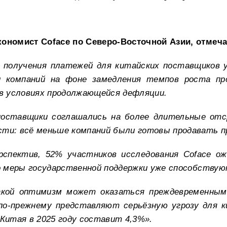
ономист Coface по Северо-Восточной Азии, отмеча
к получения платежей для китайских поставщиков 
и компаний на фоне замедления темпов роста про
 в условиях продолжающейся дефляции.
поставщики соглашались на более длительные отс
ти: всё меньше компаний были готовы продавать п
рспектив, 52% участников исследования Coface о
то меры государственной поддержки уже способствую
акой оптимизм может оказаться преждевременны
по-прежнему представляют серьёзную угрозу для к
 Китая в 2025 году составит 4,3%».