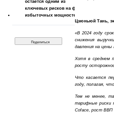
остается одним из
ключевых рисков на фоне
избыточных мощностей
Цзюньюй Тань, эк
«В 2024 году сро
снижения выручк
Поделиться
давления на цены
Хотя в среднем 
росту осторожнос
Что касается пе
году, полагая, ч
Тем не менее, т
тарифные риски 
Coface, рост ВВП