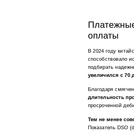
Платежные
оплаты
В 2024 году китай
способствовало и
подбирать надежны
увеличился с 70 д
Благодаря смягче
длительность про
просроченной деби
Тем не менее сов
Показатель DSO (d