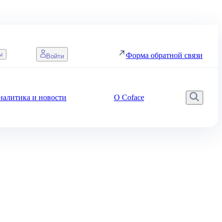
ы
Форма обратной связи
Войти
налитика и новости
О Coface
Поис