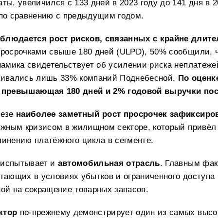
ты, увеличился с 133 дней в 2023 году до 141 дня в 
 по сравнению с предыдущим годом.
блюдается рост рисков, связанных с крайне длит
росрочками свыше 180 дней (ULPD), 50% сообщили, ч
намика свидетельствует об усилении риска неплатеже
кивались лишь 33% компаний Поднебесной.
По оценке
 превышающая 180 дней и 2% годовой выручки пос
резе
наиболее заметный рост просрочек зафиксир
яжным кризисом в жилищном секторе, который привёл 
инению платёжного цикла в сегменте.
 испытывает и
автомобильная отрасль
. Главным фа
отающих в условиях убытков и ограниченного доступа
ой на сокращение товарных запасов.
ктор
по-прежнему демонстрирует один из самых высок