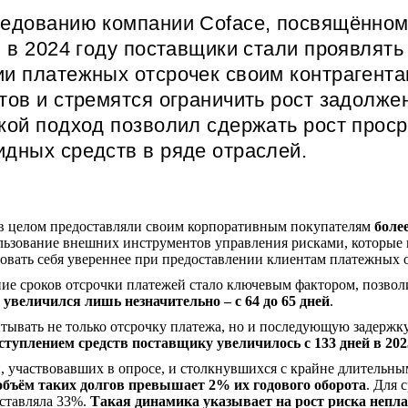
едованию компании Coface, посвящённому
, в 2024 году поставщики стали проявлят
и платежных отсрочек своим контрагент
тов и стремятся ограничить рост задолжен
кой подход позволил сдержать рост прос
дных средств в ряде отраслей.
 целом предоставляли своим корпоративным покупателям
боле
льзование внешних инструментов управления рисками, которые п
вовать себя увереннее при предоставлении клиентам платежных 
ие сроков отсрочки платежей стало ключевым фактором, позво
 увеличился лишь незначительно – с 64 до 65 дней
.
тывать не только отсрочку платежа, но и последующую задержк
ступлением средств поставщику увеличилось с 133 дней в 2023
, участвовавших в опросе, и столкнувшихся с крайне длительн
объём таких долгов превышает 2% их годового оборота
. Для 
ставляла 33%.
Такая динамика указывает на рост риска непла