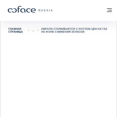
Вернуться к содержимому
Вернуться на главную страницу
М
COFACE FOR TRADE — ГЛАВНАЯ СТРА
RUSSIA
ГЛАВНАЯ
ЕВРОПА СТАЛКИВАЕТСЯ С РОСТОМ ЦЕН НА ГАЗ
СТРАНИЦА
НА ФОНЕ СНИЖЕНИЯ ЗАПАСОВ