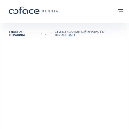
Вернуться к содержимому
Вернуться на главную страницу
М
COFACE FOR TRADE — ГЛАВНАЯ СТРА
RUSSIA
ГЛАВНАЯ
ЕГИПЕТ: ВАЛЮТНЫЙ КРИЗИС НЕ
СТРАНИЦА
ОСЛАБЕВАЕТ