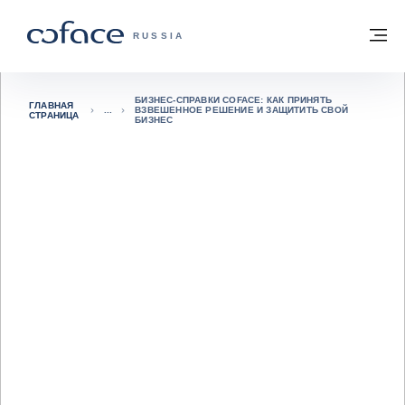
Вернуться к содержимому
Вернуться на главную страницу
М
COFACE FOR TRADE — ГЛАВНАЯ СТРА
RUSSIA
БИЗНЕС-СПРАВКИ COFACE: КАК ПРИНЯТЬ
ГЛАВНАЯ
ВЗВЕШЕННОЕ РЕШЕНИЕ И ЗАЩИТИТЬ СВОЙ
СТРАНИЦА
БИЗНЕС